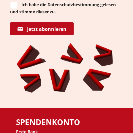
Ich habe die
Datenschutzbestimmung
gelesen
und stimme dieser zu.
Jetzt abonnieren
SPENDENKONTO
Erste Bank