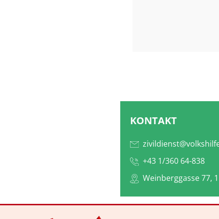
KONTAKT
zivildienst@volkshilf
+43 1/360 64-838
Weinberggasse 77, 