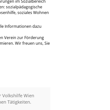
ahrungen im Sozialbereich
ren: sozialpädagogische
senhilfe, soziales Wohnen
Alle Informationen dazu
n Verein zur Förderung
rmieren. Wir freuen uns, Sie
Volkshilfe Wien
Ich habe z.B. bei de
n Tätigkeiten.
geholfen. Dabei bin ic
gesamme