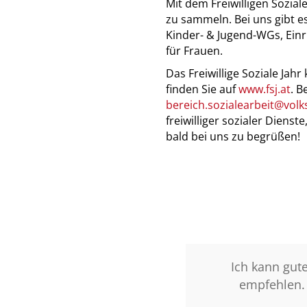
Mit dem Freiwilligen Sozial
zu sammeln. Bei uns gibt es
Kinder- & Jugend-WGs, Ein
für Frauen.
Das Freiwillige Soziale Jah
finden Sie auf
www.fsj.at
. B
bereich.sozialearbeit@volks
freiwilliger sozialer Diens
bald bei uns zu begrüßen!
– in jeder Hinsicht. Und
Ich kann guten
ienst gesucht zu haben
empfehlen. Ma
zu haben!