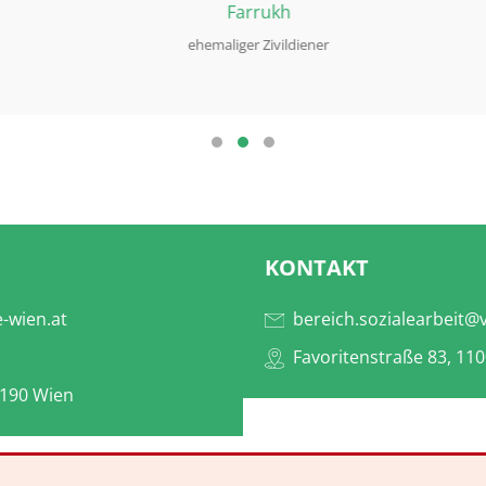
Farrukh
ehemaliger Zivildiener
Testimonial Slide 1
Testimonial Slide 2
Testimonial Slide 3
KONTAKT
e-wien.at
bereich.sozialearbeit@v
Favoritenstraße 83, 11
1190 Wien