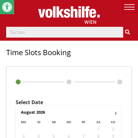
Werkzeugleiste öffnen
Time Slots Booking
Select Date
›
August
2026
MO
DI
MI
DO
FR
SA
SO
1
2
3
4
5
6
7
8
9