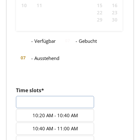
10
11
12
13
14
15
16
17
18
19
20
21
22
23
24
25
26
27
28
29
30
31
07
07
-
Verfügbar
-
Gebucht
07
-
Ausstehend
Time slots*
10:00 AM - 10:20 AM
10:20 AM - 10:40 AM
10:40 AM - 11:00 AM