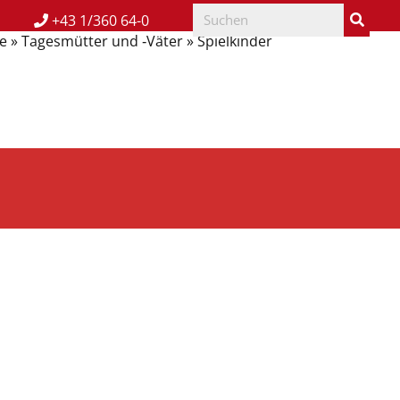
+43 1/360 64-0
e
»
Tagesmütter und ‑Väter
»
Spielkinder