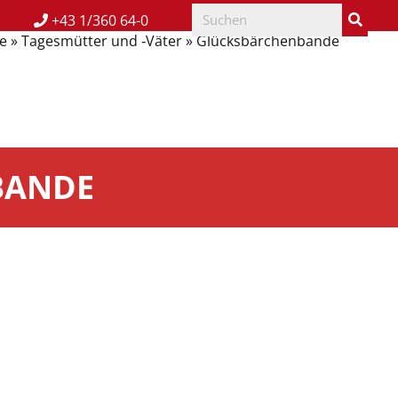
+43 1/360 64-0
e
»
Tagesmütter und ‑Väter
»
Glücksbärchenbande
BANDE