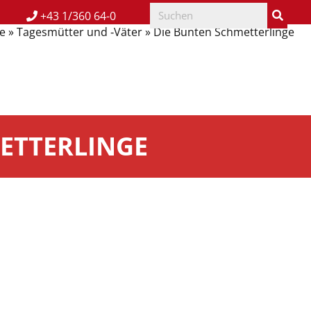
+43 1/360 64-0
e
»
Tagesmütter und ‑Väter
»
Die Bunten Schmetterlinge
ETTERLINGE