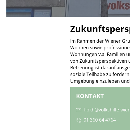
Zukunftspersp
Im Rahmen der Wiener Grun
Wohnen sowie professionell
Wohnungen v.a. Familien u
von Zukunftsperspektiven u
Betreuung ist darauf ausge
soziale Teilhabe zu förder
Umgebung einzuleben und z
KONTAKT
f-bkh@volkshilfe-wien
01 360 64 4764