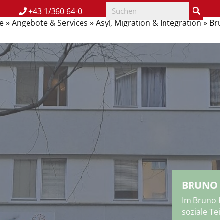
+43 1/360 64-0
e
»
Angebote & Services
»
Asyl, Migration & Integration
»
Br
BRUNO 
Im Bruno 
soziale Te