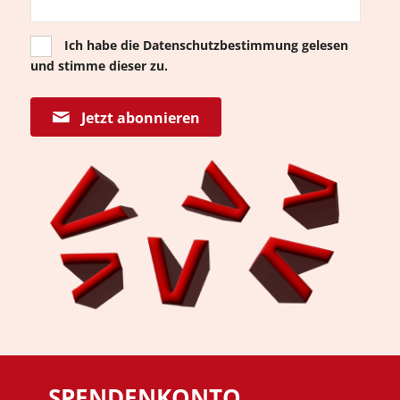
Ich habe die
Datenschutzbestimmung
gelesen
und stimme dieser zu.
Jetzt abonnieren
SPENDENKONTO