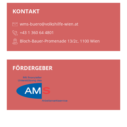
KONTAKT
wms-buero@volkshilfe-wien.at
+43 1 360 64 4801
Bloch-Bauer-Promenade 13/2c, 1100 Wien
FÖRDERGEBER