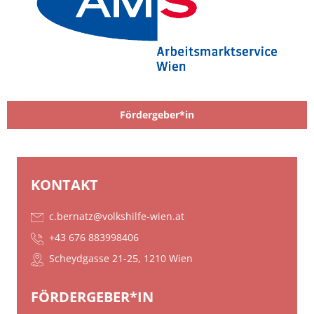
Fördergeber*in
KONTAKT
c.bernatz@volkshilfe-wien.at
+43 676 883998406
Scheydgasse 21-25, 1210 Wien
FÖRDERGEBER*IN