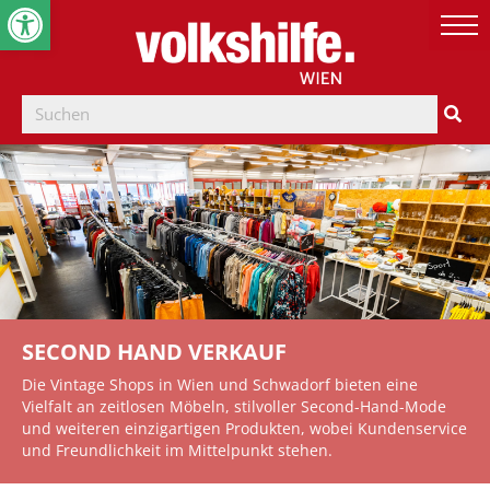
Werkzeugleiste öffnen
SECOND HAND VERKAUF
Die Vintage Shops in Wien und Schwadorf bieten eine
Vielfalt an zeitlosen Möbeln, stilvoller Second-Hand-Mode
und weiteren einzigartigen Produkten, wobei Kundenservice
und Freundlichkeit im Mittelpunkt stehen.