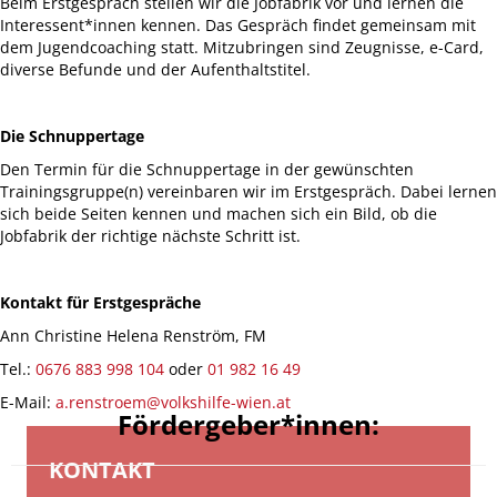
Beim Erstgespräch stellen wir die Jobfabrik vor und lernen die
Interessent*innen kennen. Das Gespräch findet gemeinsam mit
dem Jugendcoaching statt. Mitzubringen sind Zeugnisse, e-Card,
diverse Befunde und der Aufenthaltstitel.
Die Schnuppertage
Den Termin für die Schnuppertage in der gewünschten
Trainingsgruppe(n) vereinbaren wir im Erstgespräch. Dabei lernen
sich beide Seiten kennen und machen sich ein Bild, ob die
Jobfabrik der richtige nächste Schritt ist.
Kontakt für Erstgespräche
Ann Christine Helena Renström, FM
Tel.:
0676 883 998 104
oder
01 982 16 49
E-Mail:
a.renstroem@volkshilfe-wien.at
Fördergeber*innen:
KONTAKT