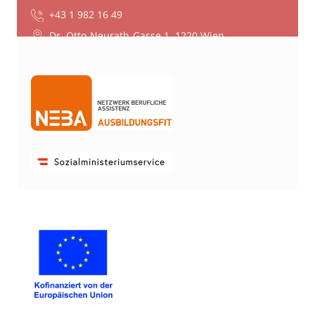
+43 1 982 16 49
Dr. Otto-Neurath-Gasse 1, 1220 Wien
FÖRDERGEBER